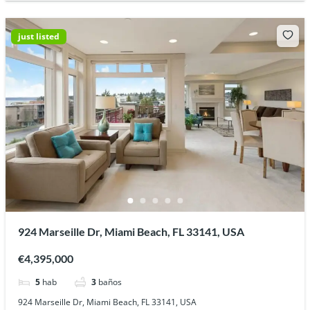
just listed
924 Marseille Dr, Miami Beach, FL 33141, USA
€4,395,000
5
hab
3
baños
924 Marseille Dr, Miami Beach, FL 33141, USA