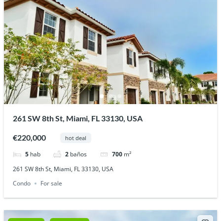
261 SW 8th St, Miami, FL 33130, USA
€220,000
hot deal
5
hab
2
baños
700
m²
261 SW 8th St, Miami, FL 33130, USA
Condo
For sale