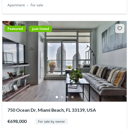
Apartment
For sale
Featured
just listed
750 Ocean Dr, Miami Beach, FL 33139, USA
€698,000
For sale by owner