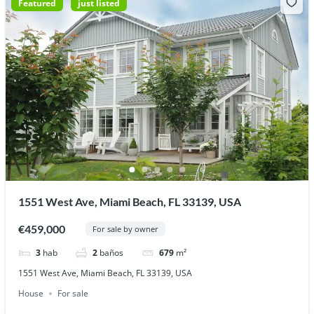
Featured
just listed
1551 West Ave, Miami Beach, FL 33139, USA
€459,000
For sale by owner
3
hab
2
baños
679
m²
1551 West Ave, Miami Beach, FL 33139, USA
House
For sale