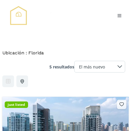
Ir
al
contenido
Ubicación :
Florida
5 resultados
just listed